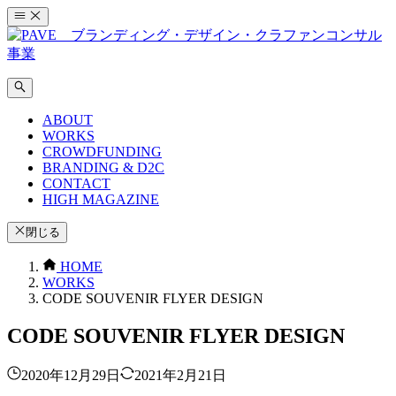
コ
ン
テ
ン
ツ
へ
ABOUT
ス
WORKS
キ
CROWDFUNDING
ッ
BRANDING & D2C
プ
CONTACT
HIGH MAGAZINE
閉じる
HOME
WORKS
CODE SOUVENIR FLYER DESIGN
CODE SOUVENIR FLYER DESIGN
2020年12月29日
2021年2月21日